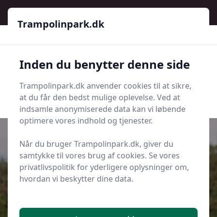
Trampolinpark.dk
Trampolinpark.dk
Trampolinpark.dk
Inden du benytter denne side
Menu
Trampolinpark.dk anvender cookies til at sikre,
Søg nu
Søg nu
at du får den bedst mulige oplevelse. Ved at
indsamle anonymiserede data kan vi løbende
optimere vores indhold og tjenester.
Når du bruger Trampolinpark.dk, giver du
samtykke til vores brug af cookies. Se vores
Udgivet i
Sidste nyt fra trampolinpark.dk
privatlivspolitik for yderligere oplysninger om,
hvordan vi beskytter dine data.
Trampolin og sundhed: Hvordan
det kan forbedre dit helbred