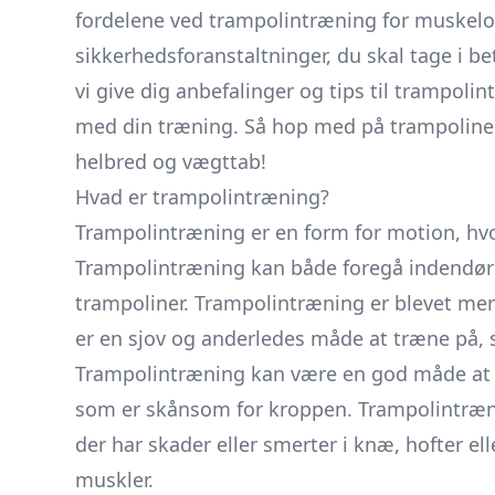
fordelene ved trampolintræning for muskelo
sikkerhedsforanstaltninger, du skal tage i bet
vi give dig anbefalinger og tips til trampol
med din træning. Så hop med på trampolinen
helbred og vægttab!
Hvad er trampolintræning?
Trampolintræning er en form for motion, hv
Trampolintræning kan både foregå indendør
trampoliner. Trampolintræning er blevet mere
er en sjov og anderledes måde at træne på, 
Trampolintræning kan være en god måde at t
som er skånsom for kroppen. Trampolintræni
der har skader eller smerter i knæ, hofter e
muskler.