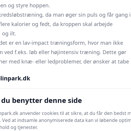
cen og styre hoppen.
redsløbstræning, da man øger sin puls og får gang i
lere kalorier og fedt, da kroppen skal arbejde
og ilt.
 det er en lav-impact træningsform, hvor man ikke
m ved f.eks. løb eller højintensiv træning. Dette gør
ner med knæ- eller ledproblemer, der ønsker at tabe
linpark.dk
rcise viste, at en person på 68 kg kan forbrænde op
ng. Det er en imponerende mængde kalorier, og en
 du benytter denne side
ampolintræning.
ning kan øge muskelmassen i benene. Dette er med
park.dk anvender cookies til at sikre, at du får den bedst 
ænder flere kalorier end fedt. Det betyder, at jo mere
. Ved at indsamle anonymiserede data kan vi løbende opti
ænder man også i hviletilstand.
hold og tjenester.