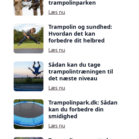
trampolinparken
Læs nu
Trampolin og sundhed:
Hvordan det kan
forbedre dit helbred
Læs nu
Sådan kan du tage
trampolintræningen til
det næste niveau
Læs nu
Trampolinpark.dk: Sådan
kan du forbedre din
smidighed
Læs nu