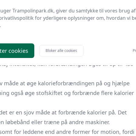
ffektiv måde at forbrænde kalorier på og hjælpe med
uger Trampolinpark.dk, giver du samtykke til vores brug af
 der kan udføres af de fleste, og som giver en god
privatlivspolitik for yderligere oplysninger om, hvordan vi b
asse.
.
ning
ing er en af de største fordele ved denne form for
ter cookies
Bloker alle cookies
Pr
ka 210-310 kalorier i en halv times moderat
høj intensitet, kan forbrændingen øges til op til 450
iv måde at øge kalorieforbrændingen på og hjælpe
ng også øge stofskiftet og forbrænde flere kalorier
det er en sjov måde at forbrænde kalorier på. Det
n løbebånd eller træne på andre maskiner.
mt for leddene end andre former for motion, fordi