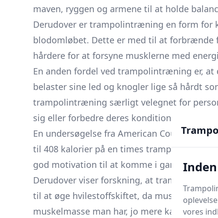
maven, ryggen og armene til at holde balan
Derudover er trampolintræning en form for k
blodomløbet. Dette er med til at forbrænde f
hårdere for at forsyne musklerne med energi 
En anden fordel ved trampolintræning er, at
belaster sine led og knogler lige så hårdt so
trampolintræning særligt velegnet for perso
sig eller forbedre deres kondition.
Trampo
En undersøgelse fra American Council on Exe
til 408 kalorier på en times trampolintræni
Inden
god motivation til at komme i gang med tr
Derudover viser forskning, at trampolintræ
Trampolin
til at øge hvilestoffskiftet, da muskler forbr
oplevelse
muskelmasse man har, jo mere kalorier forbr
vores ind