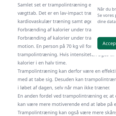
Samlet set er trampolintræning en sjov og e
Når du br
vægttab. Det er en lav-impact træningsform,
Se vores 
kardiovaskulær træning samt øget muskelm
dine data
Forbrænding af kalorier under trampolintræ
Forbrænding af kalorier under trampolintræn
Accep
motion. En person på 70 kg vil forbrænde cir
trampolintræning. Hvis intensiteten øges til 
kalorier i en halv time.
Trampolintræning kan derfor være en effekt
med at tabe sig. Desuden kan trampolintræni
i løbet af dagen, selv når man ikke træner.
En anden fordel ved trampolintræning er, at 
kan være mere motiverende end at løbe på e
Trampolintræning kan også være mere skånso