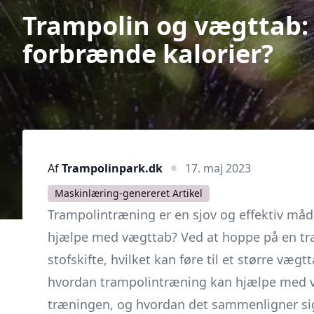
Trampolin og vægttab:
forbrænde kalorier?
Af
Trampolinpark.dk
17. maj 2023
Maskinlæring-genereret Artikel
Trampolintræning er en sjov og effektiv måd
hjælpe med vægttab? Ved at hoppe på en tra
stofskifte, hvilket kan føre til et større vægt
hvordan trampolintræning kan hjælpe med v
træningen, og hvordan det sammenligner sig