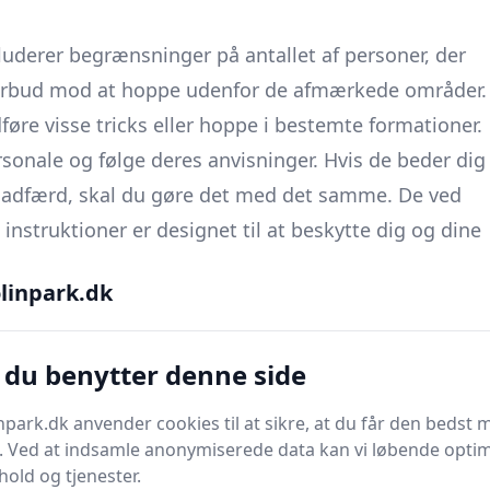
nkluderer begrænsninger på antallet af personer, der
forbud mod at hoppe udenfor de afmærkede områder.
føre visse tricks eller hoppe i bestemte formationer.
rsonale og følge deres anvisninger. Hvis de beder dig
n adfærd, skal du gøre det med det samme. De ved
nstruktioner er designet til at beskytte dig og dine
linpark.dk
 kan du minimere risikoen for skader og sikre en sjov
 du benytter denne side
ng, og det gælder også, når du skal hoppe på en
park.dk anvender cookies til at sikre, at du får den bedst 
tligt inden du begynder at hoppe, da det hjælper med
. Ved at indsamle anonymiserede data kan vi løbende opti
evne.
hold og tjenester.