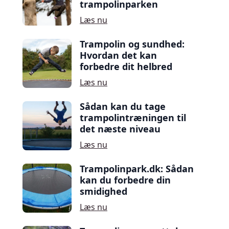
trampolinparken
Læs nu
Trampolin og sundhed:
Hvordan det kan
forbedre dit helbred
Læs nu
Sådan kan du tage
trampolintræningen til
det næste niveau
Læs nu
Trampolinpark.dk: Sådan
kan du forbedre din
smidighed
Læs nu