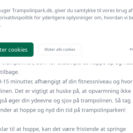
 der får blodet til at løbe rundt i kroppen og varmer
uger Trampolinpark.dk, giver du samtykke til vores brug af
ogle lette løbetrin på stedet for at øge pulsen og
privatlivspolitik for yderligere oplysninger om, hvordan vi b
rede dine muskler og led på de belastninger, de vil
.
der fokuserer specifikt på de muskler, du bruger
ter cookies
Bloker alle cookies
Pr
n være øvelser som squats, lunges og hop på stedet.
ve trampolinen, som for eksempel at hoppe op og ned
tilbage.
15 minutter, afhængigt af din fitnessniveau og hvor
inen. Det er vigtigt at huske på, at opvarmning ikke
så øger din ydeevne og sjov på trampolinen. Så tag
egynder at hoppe og nyd din tid på trampolinparken!
lar til at hoppe, kan det være fristende at springe