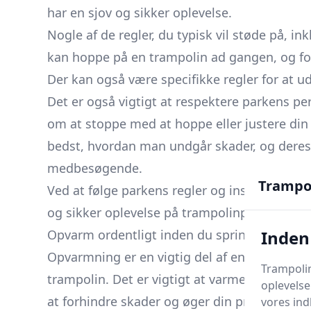
har en sjov og sikker oplevelse.
Nogle af de regler, du typisk vil støde på, i
kan hoppe på en trampolin ad gangen, og 
Der kan også være specifikke regler for at ud
Det er også vigtigt at respektere parkens pe
om at stoppe med at hoppe eller justere di
bedst, hvordan man undgår skader, og deres i
medbesøgende.
Trampo
Ved at følge parkens regler og instruktioner
og sikker oplevelse på trampolinparken.
Inden
Opvarm ordentligt inden du springer
Opvarmning er en vigtig del af enhver træni
Trampolin
trampolin. Det er vigtigt at varme op orden
oplevelse
at forhindre skader og øger din præstations
vores ind