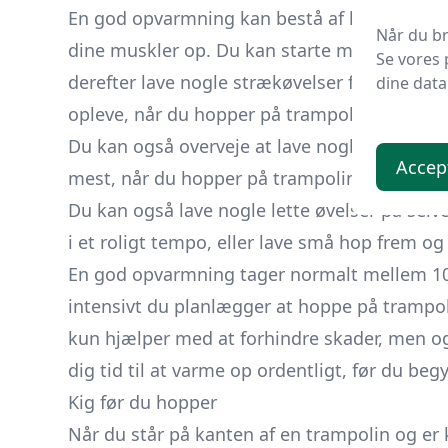
En god opvarmning kan bestå af lette øvelser,
Når du br
dine muskler op. Du kan starte med at tage n
Se vores 
derefter lave nogle strækøvelser for at forbe
dine data
opleve, når du hopper på trampolinen.
Du kan også overveje at lave nogle øvelser, 
Accep
mest, når du hopper på trampolinen. Det ka
Du kan også lave nogle lette øvelser på sel
i et roligt tempo, eller lave små hop frem og 
En god opvarmning tager normalt mellem 10-
intensivt du planlægger at hoppe på trampol
kun hjælper med at forhindre skader, men og
dig tid til at varme op ordentligt, før du b
Kig før du hopper
Når du står på kanten af en trampolin og er k