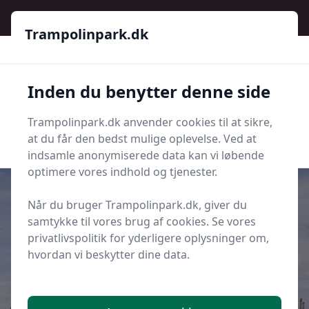
Trampolinpark.dk
Trampolinpark.dk
Trampolinpark.dk
Inden du benytter denne side
Menu
Trampolinpark.dk anvender cookies til at sikre,
Søg nu
Søg nu
at du får den bedst mulige oplevelse. Ved at
indsamle anonymiserede data kan vi løbende
optimere vores indhold og tjenester.
Når du bruger Trampolinpark.dk, giver du
samtykke til vores brug af cookies. Se vores
Udgivet i
Sidste nyt fra trampolinpark.dk
privatlivspolitik for yderligere oplysninger om,
hvordan vi beskytter dine data.
Trampolin som sjov teambuilding-
øvelse: Sådan kan I styrke
samarbejdet