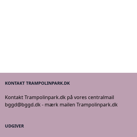
KONTAKT TRAMPOLINPARK.DK
Kontakt Trampolinpark.dk på vores centralmail
bggd@bggd.dk
- mærk mailen Trampolinpark.dk
UDGIVER