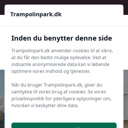
Trampolinpark.dk
Trampolinpark.dk
Trampolinpark.dk
Inden du benytter denne side
Menu
Trampolinpark.dk anvender cookies til at sikre,
Søg nu
Søg nu
at du får den bedst mulige oplevelse. Ved at
indsamle anonymiserede data kan vi løbende
optimere vores indhold og tjenester.
Når du bruger Trampolinpark.dk, giver du
samtykke til vores brug af cookies. Se vores
Udgivet i
Sidste nyt fra trampolinpark.dk
privatlivspolitik for yderligere oplysninger om,
hvordan vi beskytter dine data.
Sjove aktiviteter på
trampolinparken