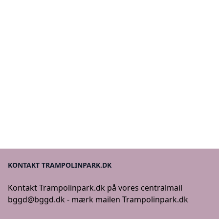
KONTAKT TRAMPOLINPARK.DK
Kontakt Trampolinpark.dk på vores centralmail
bggd@bggd.dk
- mærk mailen Trampolinpark.dk